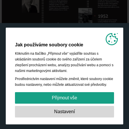
Jak používáme soubory cookie
Kliknutím na tlačítko „Přijmout vše“ vyjádříte souhlas s
ukládáním souborů cookie do svého zařízení za účelem
zlepšení procházení webu, analýzy používání webu a pomoci s
našimi marketingovými aktivitami.
Prostřednictvím nastavení můžete změnit, které soubory cookie
budou nastaveny, nebo můžete aktualizovat své předvolby.
Přijmout vše
Nezbytně nutné:
Tyto soubory cookie jsou nezbytné pro
Nastavení
základní funkce, jako je navigace, poskytování přístupu k
zabezpečenému obsahu a udržování obsahu nákupního
košíku během vaší návštěvy webu.